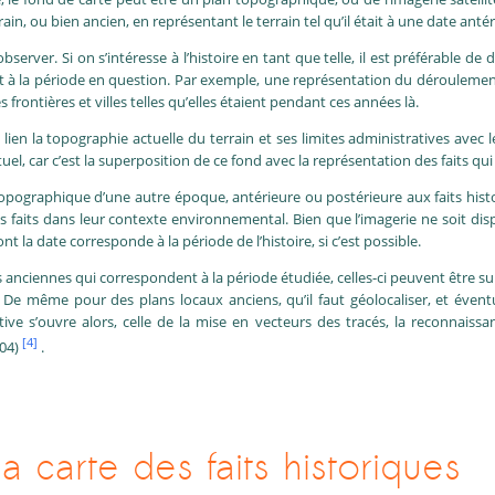
rain, ou bien ancien, en représentant le terrain tel qu’il était à une date antér
server. Si on s’intéresse à l’histoire en tant que telle, il est préférable d
nt à la période en question. Par exemple, une représentation du dérouleme
frontières et villes telles qu’elles étaient pendant ces années là.
ien la topographie actuelle du terrain et ses limites administratives avec l
uel, car c’est la superposition de ce fond avec la représentation des faits q
 topographique d’une autre époque, antérieure ou postérieure aux faits histo
es faits dans leur contexte environnemental. Bien que l’imagerie ne soit di
 la date corresponde à la période de l’histoire, si c’est possible.
 anciennes qui correspondent à la période étudiée, celles-ci peuvent être s
 De même pour des plans locaux anciens, qu’il faut géolocaliser, et éven
tive s’ouvre alors, celle de la mise en vecteurs des tracés, la reconnaiss
[4]
04)
.
la carte des faits historiques