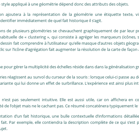
 style appliqué à une géométrie dépend donc des attributs des objets.
n ajoutera à la représentation de la géométrie une étiquette texte, vi
dentifier immédiatement de quel fait historique il s’agit.
tions de plusieurs géométries se chevauchent graphiquement de par leur p
bituelle de « clustering », qui consiste à agréger les marqueurs (icônes, s
 dessin fait comprendre à l’utilisateur qu’elle masque d’autres objets géog
lic sur l’icône d’agrégation fait augmenter la résolution de la carte de façon
e pour gérer la multiplicité des échelles réside dans dans la généralisation 
s réagissent au survol du curseur de la souris : lorsque celui-ci passe au d
iante qui lui donne un effet de surbrillance. L’expérience est ainsi plus int
 n’est pas seulement intuitive. Elle est aussi utile, car on affichera en
ité de l’objet mais ne le cachant pas. Ce résumé concaténera typiquement le ti
entation d’un fait historique, une bulle contextuelle d’informations détaill
fait. Par exemple, elle contiendra la description complète de ce qui s’est 
ujet.