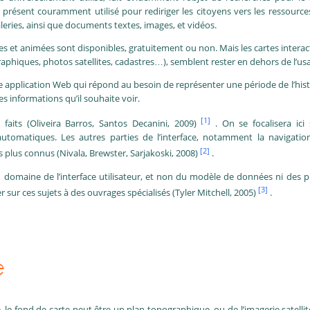
 à présent couramment utilisé pour rediriger les citoyens vers les ressource
aleries, ainsi que documents textes, images, et vidéos.
s et animées sont disponibles, gratuitement ou non. Mais les cartes inter
raphiques, photos satellites, cadastres…), semblent rester en dehors de l’us
une application Web qui répond au besoin de représenter une période de l’histoi
 les informations qu’il souhaite voir.
[1]
aits (Oliveira Barros, Santos Decanini, 2009)
. On se focalisera ici
automatiques. Les autres parties de l’interface, notamment la navigation
[2]
s plus connus (Nivala, Brewster, Sarjakoski, 2008)
.
u domaine de l’interface utilisateur, et non du modèle de données ni des
[3]
r sur ces sujets à des ouvrages spécialisés (Tyler Mitchell, 2005)
.
e
te, le fond de carte peut être un plan topographique, ou de l’imagerie satelli