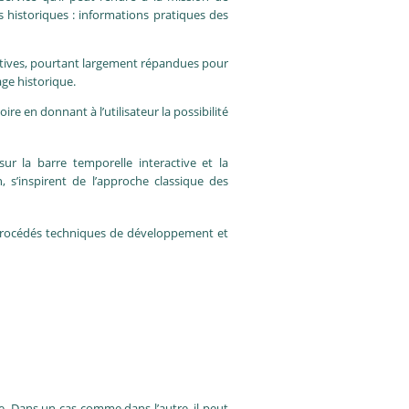
s historiques : informations pratiques des
actives, pourtant largement répandues pour
age historique.
re en donnant à l’utilisateur la possibilité
 sur la barre temporelle interactive et la
, s’inspirent de l’approche classique des
 procédés techniques de développement et
te. Dans un cas comme dans l’autre, il peut