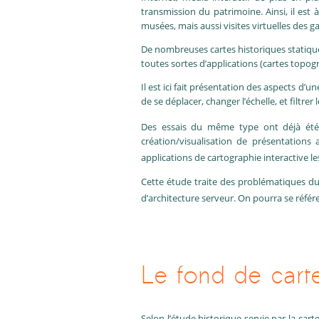
transmission du patrimoine. Ainsi, il est
musées, mais aussi visites virtuelles des g
De nombreuses cartes historiques statique
toutes sortes d’applications (cartes topog
Il est ici fait présentation des aspects d’
de se déplacer, changer l’échelle, et filtrer
Des essais du même type ont déjà été f
création/visualisation de présentations 
applications de cartographie interactive le
Cette étude traite des problématiques d
d’architecture serveur. On pourra se référe
Le fond de cart
Selon l’étude historique servie par la car