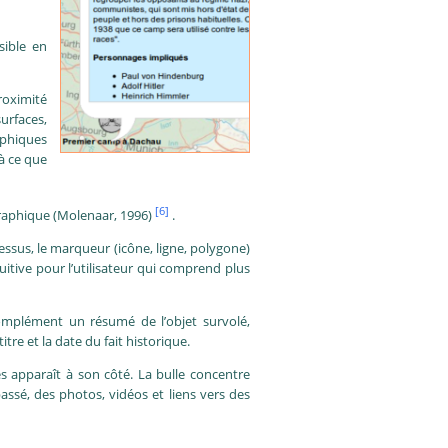
sible en
roximité
urfaces,
raphiques
 à ce que
[6]
graphique (Molenaar, 1996)
.
essus, le marqueur (icône, ligne, polygone)
uitive pour l’utilisateur qui comprend plus
 complément un résumé de l’objet survolé,
tre et la date du fait historique.
ées apparaît à son côté. La bulle concentre
passé, des photos, vidéos et liens vers des