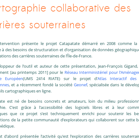
tographie collaborative des
rières souterraines
ntervention présente le projet Catapatate démarré en 2008 comme la 
e à des besoins de structuration et d’organisation de données géographiqu
ations des carrières souterraines de l’Île-de-France.
oppeur de l’outil et auteur de cette présentation, Jean-François Gigand, 
ement [au printemps 2011] pour le
Réseau Interministériel pour l’Aménag
ire Européen
(UMS 2414 RIATE) sur le projet d’
Atlas Interactif des
ennes
, et a récemment fondé la société
Geonef
, spécialisée dans le déve
ils cartographiques en ligne.
ate est né de besoins concrets et amateurs, loin du milieu professionn
hie. C’est grâce à l’accessibilité des logiciels libres et à leur com
ues que ce projet s’est techniquement enrichi pour soutenir les be
tions de la petite communauté d’explorateurs qui collaborent sur cette 
pédique.
t d’abord présentée l’activité qu’est l’exploration des carrières souterrai