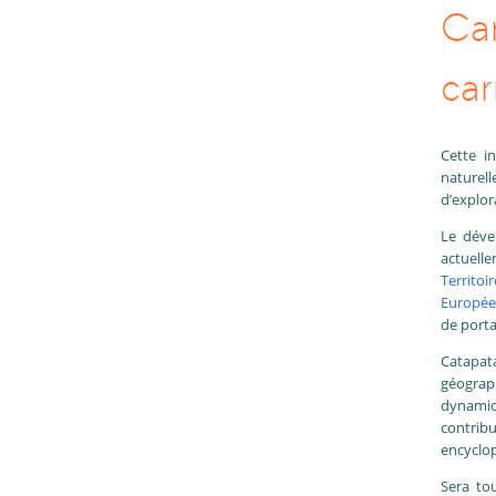
Car
car
Cette i
naturell
d’explor
Le dével
actuell
Territo
Europé
de porta
Catapat
géograp
dynamiq
contribu
encyclo
Sera tou