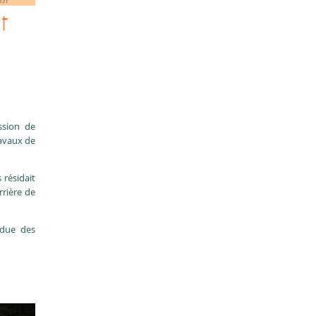
t
ssion de
ravaux de
 résidait
rrière de
ndue des