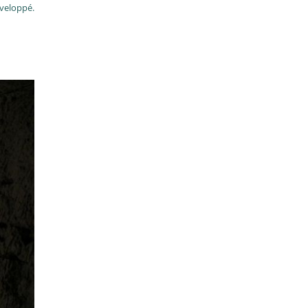
éveloppé.