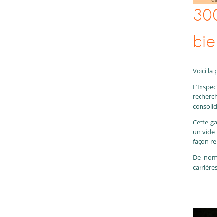
300
bie
Voici la
L’Inspe
recherch
consolid
Cette ga
un vide 
façon r
De nomb
carrière