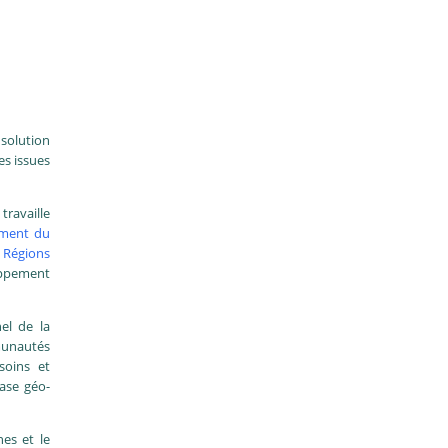
solution
es issues
travaille
ement du
 Régions
loppement
el de la
munautés
soins et
base géo-
nes et le