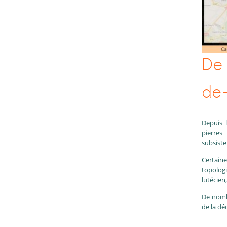
De
de-
Depuis 
pierres
subsiste
Certaine
topologi
lutécien,
De nombr
de la dé