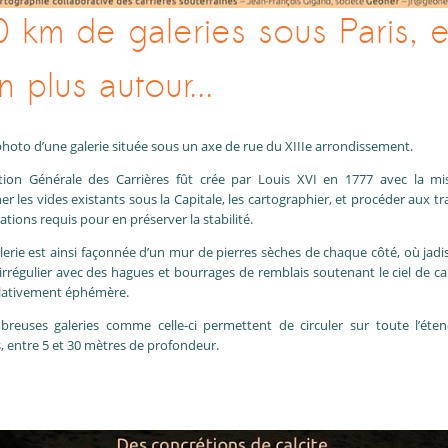
 km de galeries sous Paris, e
n plus autour...
 photo d’une galerie située sous un axe de rue du XIIIe arrondissement.
ction Générale des Carrières fût crée par Louis XVI en 1777 avec la mi
er les vides existants sous la Capitale, les cartographier, et procéder aux t
ations requis pour en préserver la stabilité.
lerie est ainsi façonnée d’un mur de pierres sèches de chaque côté, où jadis
irrégulier avec des hagues et bourrages de remblais soutenant le ciel de ca
elativement éphémère.
reuses galeries comme celle-ci permettent de circuler sur toute l’éte
s, entre 5 et 30 mètres de profondeur.