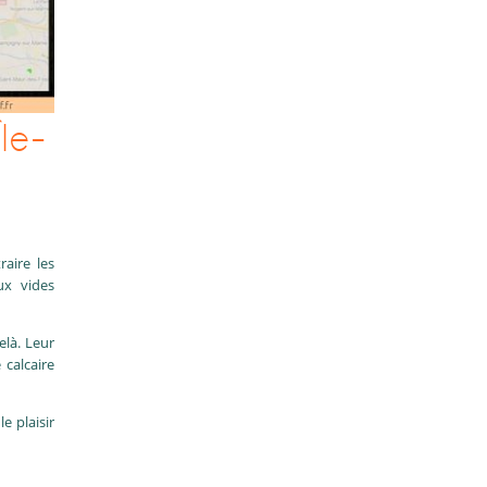
le-
aire les
ux vides
elà. Leur
 calcaire
e plaisir