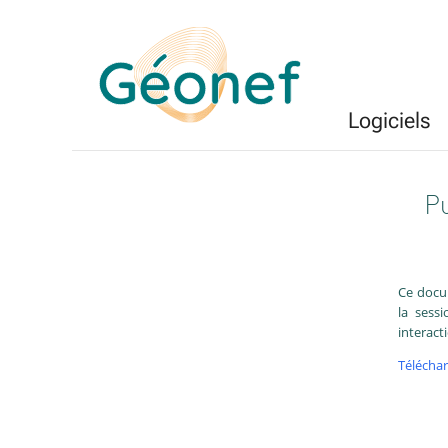
Logiciels
Pu
Ce docum
la sess
interacti
Téléchar