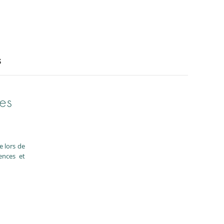
s
des
e lors de
ences et