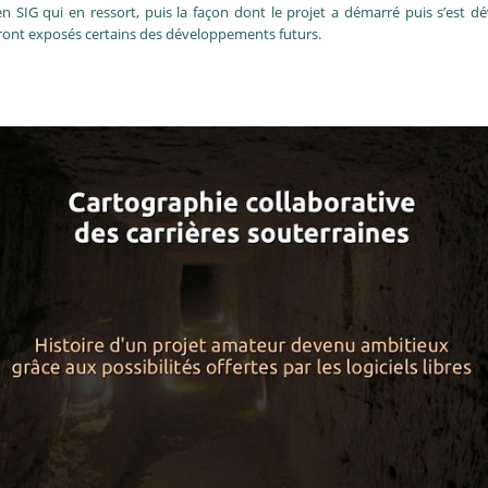
n SIG qui en ressort, puis la façon dont le projet a démarré puis s’est d
ront exposés certains des développements futurs.