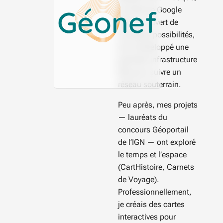
l’arrivée de Google
Maps a ouvert de
nouvelles possibilités,
et j’ai développé une
première infrastructure
SIG pour suivre un
réseau souterrain.
Peu après, mes projets
— lauréats du
concours Géoportail
de l’IGN — ont exploré
le temps et l’espace
(CartHistoire, Carnets
de Voyage).
Professionnellement,
je créais des cartes
interactives pour