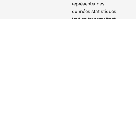
représenter des
données statistiques,
tout en transmettant
ce savoir à travers des
formations en écoles
d’ingénieurs,
universités et
mastères spécialisés.
En 2020, deux
personnes m’ont
rejoint pour donner
naissance au
Baladeur Géonef,
bientôt suivi de
nouveaux modules
dédiés au climat, à la
résilience et à