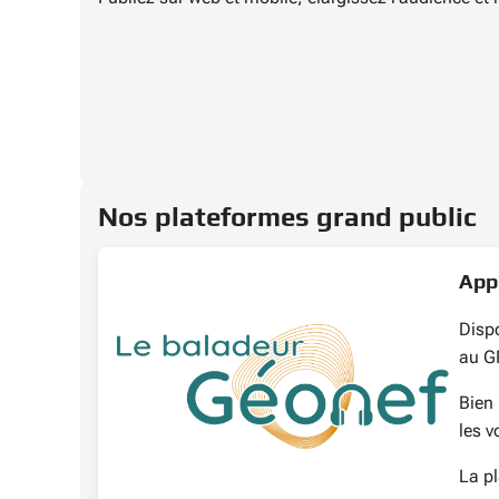
Nos plateformes grand public
Appl
Dispo
au G
Bien 
les v
La pl