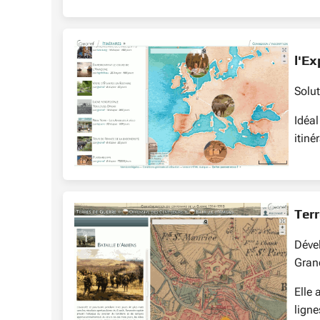
l'Ex
Solut
Idéal
itiné
Terr
Dével
Grand
Elle 
ligne